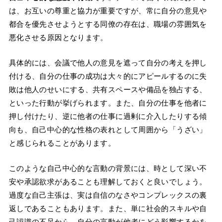
は、お互いの尊重と協力が重要ですが、常に自分の意見や
都合を優先させようとする同僚の存在は、職場の雰囲気を
悪化させる原因となります。
具体的には、会議で他人の意見を遮って自分の考えを押し
付ける、自分の仕事の成功は大々的にアピールするのに失
敗は他人のせいにする、共有スペースや備品を独占する、
といった行動が挙げられます。また、自分の仕事を他者に
押し付けたり、逆に他者の仕事に過剰に介入したりする傾
向も、自己中心的な性格の表れとして周囲から「うざい」
と感じられることがあります。
このような自己中心的な言動の背景には、時として深い不
安や承認欲求があることも理解しておくと良いでしょう。
過度な自己主張は、実は自信のなさやコンプレックスの裏
返しであることもあります。また、単に社会的スキルや自
己認識の不足から、自分の言動が他者にどう影響するかを