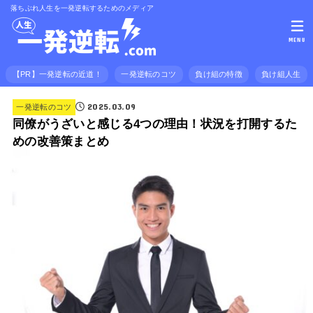
落ちぶれ人生を一発逆転するためのメディア
MENU
【PR】一発逆転の近道！
一発逆転のコツ
負け組の特徴
負け組人生
2025.03.09
一発逆転のコツ
同僚がうざいと感じる4つの理由！状況を打開するた
めの改善策まとめ