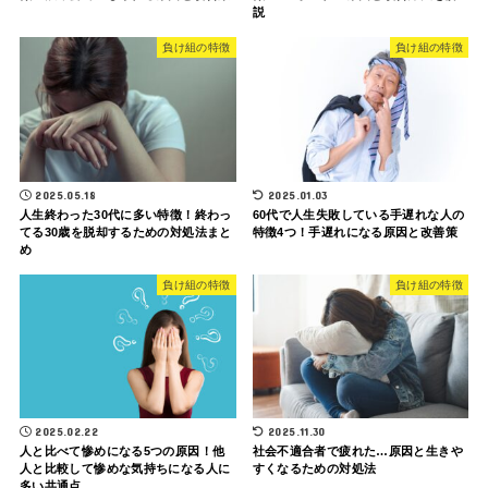
説
負け組の特徴
負け組の特徴
2025.05.18
2025.01.03
人生終わった30代に多い特徴！終わっ
60代で人生失敗している手遅れな人の
てる30歳を脱却するための対処法まと
特徴4つ！手遅れになる原因と改善策
め
負け組の特徴
負け組の特徴
2025.02.22
2025.11.30
人と比べて惨めになる5つの原因！他
社会不適合者で疲れた…原因と生きや
人と比較して惨めな気持ちになる人に
すくなるための対処法
多い共通点