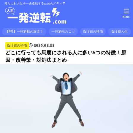
落ちぶれ人生を一発逆転するためのメディア
MENU
【PR】一発逆転の近道！
一発逆転のコツ
負け組の特徴
負け組人生
2025.02.22
負け組の特徴
どこに行っても馬鹿にされる人に多い5つの特徴！原
因・改善策・対処法まとめ