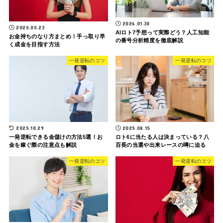
2026.01.30
2025.05.23
AIロト7予想って実際どう？人工知能
お金持ちのなり方まとめ！手っ取り早
の番号分析精度を徹底解説
く成金を目指す方法
一発逆転のコツ
一発逆転のコツ
2025.10.29
2025.08.15
一発逆転できる金儲けの方法5選！お
ロト6に当たる人は決まっている？八
金を稼ぐ際の注意点も解説
百長の当選や出来レースの噂に迫る
一発逆転のコツ
一発逆転のコツ