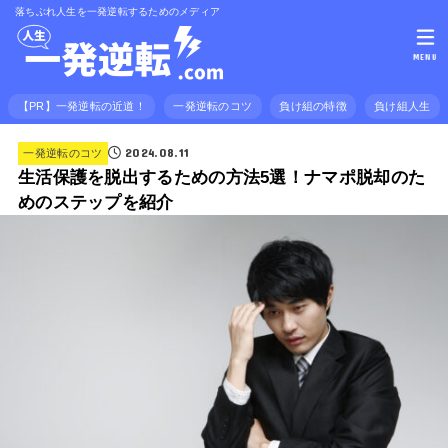
落ちぶれ人生を一発逆転するためのメディア
MENU
【PR】一発逆転の近道！
一発逆転のコツ
負け組の特徴
負け組人生
2024.08.11
一発逆転のコツ
生活保護を脱出するための方法5選！ナマポ脱却のた
めのステップを紹介