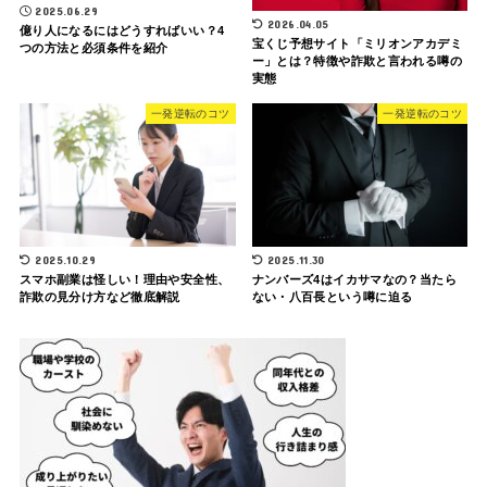
2025.06.29
2026.04.05
億り人になるにはどうすればいい？4
宝くじ予想サイト「ミリオンアカデミ
つの方法と必須条件を紹介
ー」とは？特徴や詐欺と言われる噂の
実態
一発逆転のコツ
一発逆転のコツ
2025.10.29
2025.11.30
スマホ副業は怪しい！理由や安全性、
ナンバーズ4はイカサマなの？当たら
詐欺の見分け方など徹底解説
ない・八百長という噂に迫る