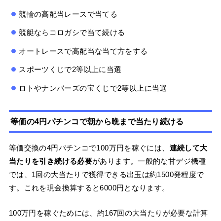
競輪の高配当レースで当てる
競艇ならコロガシで当て続ける
オートレースで高配当な当て方をする
スポーツくじで2等以上に当選
ロトやナンバーズの宝くじで2等以上に当選
等価の4円パチンコで朝から晩まで当たり続ける
等価交換の4円パチンコで100万円を稼ぐには、
連続して大
当たりを引き続ける必要
があります。一般的な甘デジ機種
では、1回の大当たりで獲得できる出玉は約1500発程度で
す。これを現金換算すると6000円となります。
100万円を稼ぐためには、約167回の大当たりが必要な計算