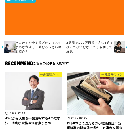
とにかくお金を稼ぎたい！おす
2週間で100万円稼ぐ方法5選！
すめな方法と、避けるべき行動
やってはいけないことも併せて
を紹介！
解説
RECOMMEND
一発逆転のコツ
一発逆転のコツ
2024.07.28
2026.02.24
40代から人生を一発逆転する4つの方
法！有利な資格や注意点まとめ
ロト6本当に当たるのか徹底検証！当
選確率の期待値や当たった事例を紹介