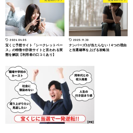
2026.04.05
2025.11.30
宝くじ予想サイト「シークレットベー
ナンバーズ3が当たらない！4つの理由
ス」の特徴や詐欺サイトと言われる実
と当選確率を上げる攻略法
態を解説【利用者の口コミあり】