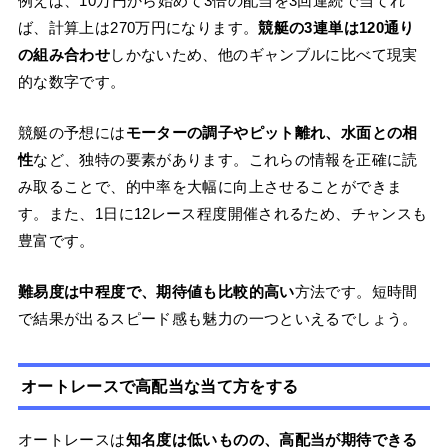
例えば、10万円から始めて3倍の配当を3回連続で当てれ
ば、計算上は270万円になります。
競艇の3連単は120通り
の組み合わせ
しかないため、他のギャンブルに比べて現実
的な数字です。
競艇の予想には
モーターの調子やピット離れ、水面との相
性
など、独特の要素があります。これらの情報を正確に読
み取ることで、的中率を大幅に向上させることができま
す。また、1日に12レース程度開催されるため、チャンスも
豊富です。
難易度は中程度で、期待値も比較的高い
方法です。短時間
で結果が出るスピード感も魅力の一つといえるでしょう。
オートレースで高配当な当て方をする
オートレースは
知名度は低いものの、高配当が期待できる