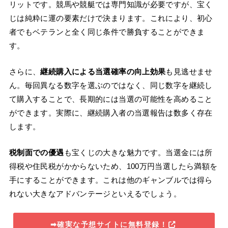
リットです。競馬や競艇では専門知識が必要ですが、宝く
じは純粋に運の要素だけで決まります。これにより、初心
者でもベテランと全く同じ条件で勝負することができま
す。
さらに、
継続購入による当選確率の向上効果
も見逃せませ
ん。毎回異なる数字を選ぶのではなく、同じ数字を継続し
て購入することで、長期的には当選の可能性を高めること
ができます。実際に、継続購入者の当選報告は数多く存在
します。
税制面での優遇
も宝くじの大きな魅力です。当選金には所
得税や住民税がかからないため、100万円当選したら満額を
手にすることができます。これは他のギャンブルでは得ら
れない大きなアドバンテージといえるでしょう。
➡確実な予想サイトに無料登録！