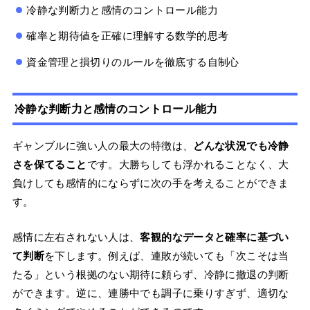
冷静な判断力と感情のコントロール能力
確率と期待値を正確に理解する数学的思考
資金管理と損切りのルールを徹底する自制心
冷静な判断力と感情のコントロール能力
ギャンブルに強い人の最大の特徴は、
どんな状況でも冷静
さを保てること
です。大勝ちしても浮かれることなく、大
負けしても感情的にならずに次の手を考えることができま
す。
感情に左右されない人は、
客観的なデータと確率に基づい
て判断
を下します。例えば、連敗が続いても「次こそは当
たる」という根拠のない期待に頼らず、冷静に撤退の判断
ができます。逆に、連勝中でも調子に乗りすぎず、適切な