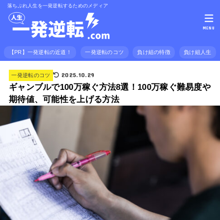
落ちぶれ人生を一発逆転するためのメディア
MENU
【PR】一発逆転の近道！
一発逆転のコツ
負け組の特徴
負け組人生
2025.10.29
一発逆転のコツ
ギャンブルで100万稼ぐ方法8選！100万稼ぐ難易度や
期待値、可能性を上げる方法