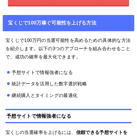
宝くじで100万稼ぐ可能性を上げる方法
宝くじで100万円の当選可能性を高めるための具体的な方法
を紹介します。以下の3つのアプローチを組み合わせること
で、成功の確率を最大化できます。
予想サイトで情報強者になる
統計データを活用した数字選択戦略
継続購入とタイミングの最適化
予想サイトで情報強者になる
宝くじの当選確率を上げるには、
信頼できる予想サイトを