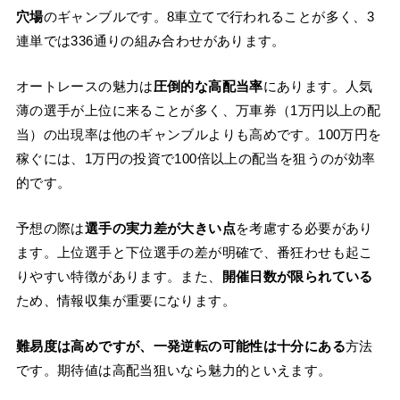
穴場
のギャンブルです。8車立てで行われることが多く、3
連単では336通りの組み合わせがあります。
オートレースの魅力は
圧倒的な高配当率
にあります。人気
薄の選手が上位に来ることが多く、万車券（1万円以上の配
当）の出現率は他のギャンブルよりも高めです。100万円を
稼ぐには、1万円の投資で100倍以上の配当を狙うのが効率
的です。
予想の際は
選手の実力差が大きい点
を考慮する必要があり
ます。上位選手と下位選手の差が明確で、番狂わせも起こ
りやすい特徴があります。また、
開催日数が限られている
ため、情報収集が重要になります。
難易度は高めですが、一発逆転の可能性は十分にある
方法
です。期待値は高配当狙いなら魅力的といえます。