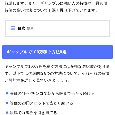
解説します。また、ギャンブルに強い人の特徴や、最も期
待値の高い方法についても深く掘り下げていきます。
目次
[
表示
]
ギャンブルで100万稼ぐ方法8選
ギャンブルで100万円を稼ぐ方法には多様な選択肢がありま
す。以下では代表的な8つの方法について、それぞれの特徴
と可能性を詳しく見ていきましょう。
等価の4円パチンコで朝から晩まで当たり続ける
等価の20円スロットで当たり続ける
競馬で万馬券を引き当てる