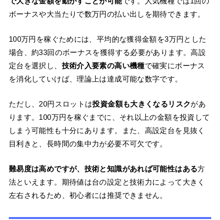
で大きな金額を動かすことが可能
です。人気機種では1回の
ボーナスや大当たりで数万円の払い出しを期待できます。
100万円を稼ぐためには、平均的な獲得金額を3万円とした
場合、約33回のボーナスを獲得する必要があります。高設
定台を選択し、
技術介入要素の高い機種
で確実にボーナス
を消化していけば、理論上は達成可能な数字です。
ただし、20円スロットは
投資金額も大きくなるリスク
があ
ります。100万円を稼ぐまでに、それ以上の金額を投資して
しまう可能性も十分にあります。また、高設定台を見抜く
目利きと、長時間の集中力が必要不可欠です。
難易度は高めですが、技術と知識があれば可能性はある
方
法といえます。期待値は台の設定と技術力によって大きく
左右されるため、初心者には推奨できません。