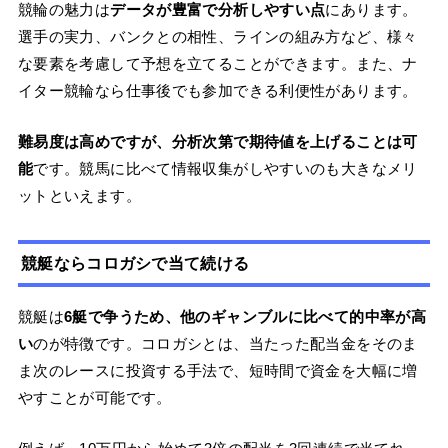
競輪の魅力は
データが豊富で分析しやすい点
にあります。
選手の実力、バンクとの相性、ラインの組み方など、様々
な要素を考慮して予想を立てることができます。また、ナ
イター競輪なら仕事後でも参加できる利便性があります。
難易度は高めですが、分析次第で期待値を上げることは可
能
です。競馬に比べて情報収集がしやすいのも大きなメリ
ットといえます。
競艇ならコロガシで当て続ける
競艇は
6艇で争うため、他のギャンブルに比べて的中率が高
い
のが特徴です。コロガシとは、当たった配当金をそのま
ま次のレースに投資する手法で、短時間で資金を大幅に増
やすことが可能です。