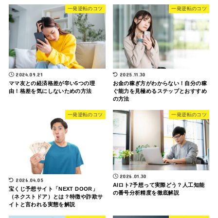
一発逆転のコツ
一発逆転のコツ
2024.09.21
2025.11.30
ママ友との経済格差が辛い5つの理
お金の稼ぎ方がわからない！自分の稼
由！格差を気にしないための方法
ぐ能力を見極めるステップとおすすめ
の方法
一発逆転のコツ
一発逆転のコツ
2026.01.30
2026.04.05
AIロト7予想って実際どう？人工知能
宝くじ予想サイト「NEXT DOOR」
の番号分析精度を徹底解説
（ネクストドア）とは？特徴や詐欺サ
イトと言われる実態を解説