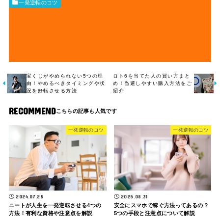
一発逆転のコツ
宝くじがやめられない5つの理
ロト6を当てた人の買い方まと
由！やめるべきタイミングや状
め！当選しやすい購入方法をご
況を好転させる方法
紹介
RECOMMEND
一発逆転のコツ
一発逆転のコツ
2024.07.28
2025.08.31
ニートが人生を一発逆転させる4つの
安全にスマホで稼ぐ方法ってあるの？
方法！有利な資格や注意点を解説
5つの手段と注意点について解説