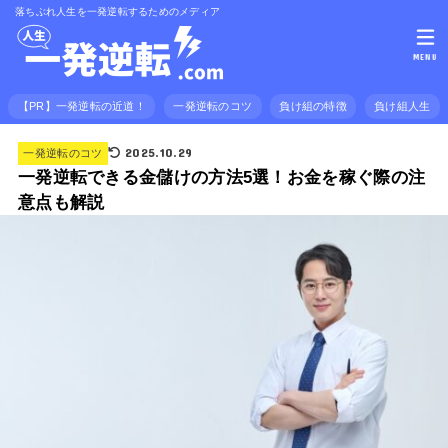
落ちぶれ人生を一発逆転するためのメディア
MENU
【PR】一発逆転の近道！
一発逆転のコツ
負け組の特徴
負け組人生
2025.10.29
一発逆転のコツ
一発逆転できる金儲けの方法5選！お金を稼ぐ際の注
意点も解説