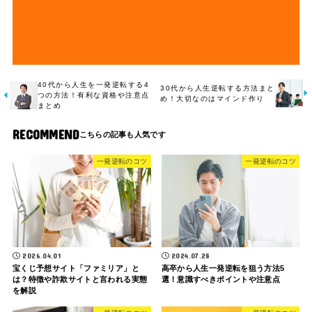
40代から人生を一発逆転する4
30代から人生逆転する方法まと
つの方法！有利な資格や注意点
め！大切なのはマインド作り
まとめ
RECOMMEND
一発逆転のコツ
一発逆転のコツ
2026.04.01
2024.07.28
宝くじ予想サイト「ファミリア」と
高卒から人生一発逆転を狙う方法5
は？特徴や詐欺サイトと言われる実態
選！意識すべきポイントや注意点
を解説