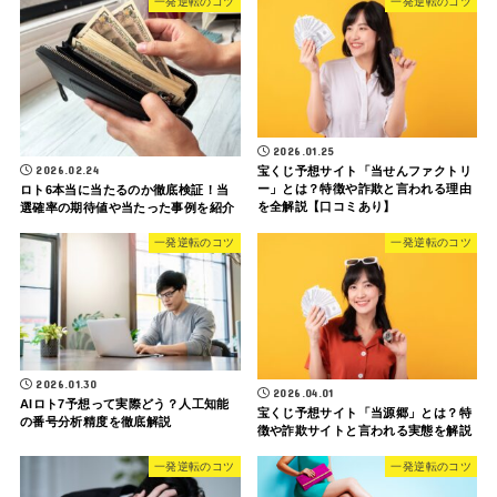
一発逆転のコツ
一発逆転のコツ
2026.01.25
2026.02.24
宝くじ予想サイト「当せんファクトリ
ー」とは？特徴や詐欺と言われる理由
ロト6本当に当たるのか徹底検証！当
を全解説【口コミあり】
選確率の期待値や当たった事例を紹介
一発逆転のコツ
一発逆転のコツ
2026.01.30
2026.04.01
AIロト7予想って実際どう？人工知能
宝くじ予想サイト「当源郷」とは？特
の番号分析精度を徹底解説
徴や詐欺サイトと言われる実態を解説
一発逆転のコツ
一発逆転のコツ