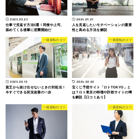
2025.05.23
2024.09.21
仕事で見返す方法5選！同僚や上司、
人を見返したいモチベーションの重要
舐めてくる後輩に逆襲開始だ
性と高める方法を解説
一発逆転のコツ
一発逆転のコツ
2025.08.12
2026.02.02
貧乏から抜け出せないときの対処法！
宝くじ予想サイト「ロトTOKYO」と
今すぐできる状況改善の一歩
は？ロト東京の特徴や詐欺サイトの噂
を解説【口コミあり】
一発逆転のコツ
一発逆転のコツ