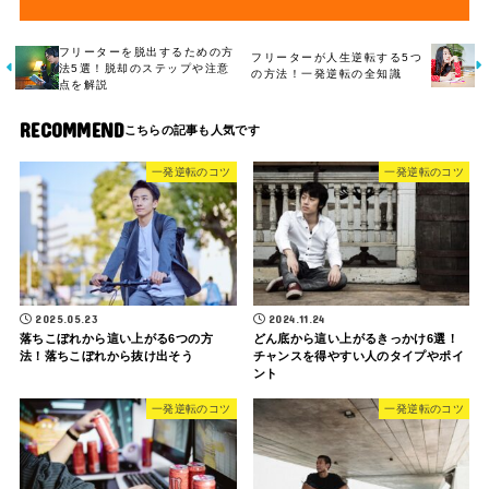
フリーターを脱出するための方
フリーターが人生逆転する5つ
法5選！脱却のステップや注意
の方法！一発逆転の全知識
点を解説
RECOMMEND
一発逆転のコツ
一発逆転のコツ
2025.05.23
2024.11.24
落ちこぼれから這い上がる6つの方
どん底から這い上がるきっかけ6選！
法！落ちこぼれから抜け出そう
チャンスを得やすい人のタイプやポイ
ント
一発逆転のコツ
一発逆転のコツ