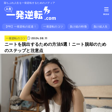
落ちぶれ人生を一発逆転するためのメディア
MENU
【PR】一発逆転の近道！
一発逆転のコツ
負け組の特徴
負け組人生
2024.08.11
一発逆転のコツ
ニートを脱出するための方法5選！ニート脱却のため
のステップと注意点