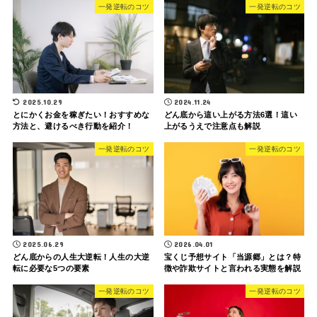
一発逆転のコツ
一発逆転のコツ
2025.10.29
2024.11.24
とにかくお金を稼ぎたい！おすすめな
どん底から這い上がる方法6選！這い
方法と、避けるべき行動を紹介！
上がるうえで注意点も解説
一発逆転のコツ
一発逆転のコツ
2025.06.29
2026.04.01
どん底からの人生大逆転！人生の大逆
宝くじ予想サイト「当源郷」とは？特
転に必要な5つの要素
徴や詐欺サイトと言われる実態を解説
一発逆転のコツ
一発逆転のコツ