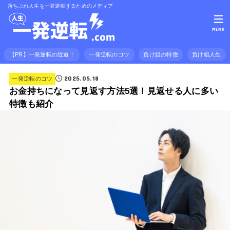
落ちぶれ人生を一発逆転するためのメディア
MENU
【PR】一発逆転の近道！
一発逆転のコツ
負け組の特徴
負け組人生
2025.05.18
一発逆転のコツ
お金持ちになって見返す方法5選！見返せる人に多い
特徴も紹介