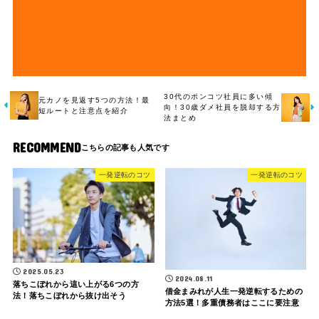
30代のポンコツ社員に多い傾
元カノを見返す5つの方法！最
向！30歳ダメ社員を脱却する方
短ルートと注意点を紹介
法まとめ
RECOMMEND
一発逆転のコツ
一発逆転のコツ
2025.05.23
2024.08.11
落ちこぼれから這い上がる6つの方
借金まみれが人生一発逆転するための
法！落ちこぼれから抜け出そう
方法5選！多重債務者はここに要注意