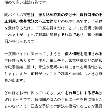
極めて高い違法行為です。
闇バイトの実態は、
振り込め詐欺の受け子、銀行口座の不
正利用、携帯電話の不正契約
などの犯罪行為です。「荷物
を受け取るだけ」「口座を貸すだけ」といった説明で勧誘
されますが、すべて犯罪に加担する行為であり、重い刑事
罰が科せられます。
一度闇バイトに関わってしまうと、
個人情報を悪用される
危険性もあります。住所、電話番号、家族構成などの情報
が犯罪組織に渡り、脅迫や恐喝の材料にされる可能性があ
ります。また、前科がつくことで就職や結婚にも大きな影
響が出ます。
どれほどお金に困っていても、
人生を台無しにする行為
は
避けるべきです。短期間の収入のために一生を棒に振るこ
とのないよう、正当な手段での解決を模索することが重要