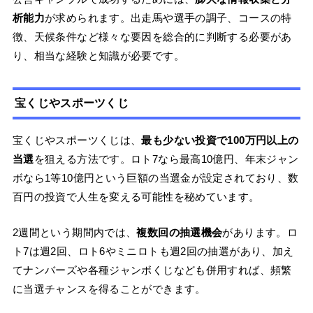
析能力
が求められます。出走馬や選手の調子、コースの特
徴、天候条件など様々な要因を総合的に判断する必要があ
り、相当な経験と知識が必要です。
宝くじやスポーツくじ
宝くじやスポーツくじは、
最も少ない投資で100万円以上の
当選
を狙える方法です。ロト7なら最高10億円、年末ジャン
ボなら1等10億円という巨額の当選金が設定されており、数
百円の投資で人生を変える可能性を秘めています。
2週間という期間内では、
複数回の抽選機会
があります。ロ
ト7は週2回、ロト6やミニロトも週2回の抽選があり、加え
てナンバーズや各種ジャンボくじなども併用すれば、頻繁
に当選チャンスを得ることができます。