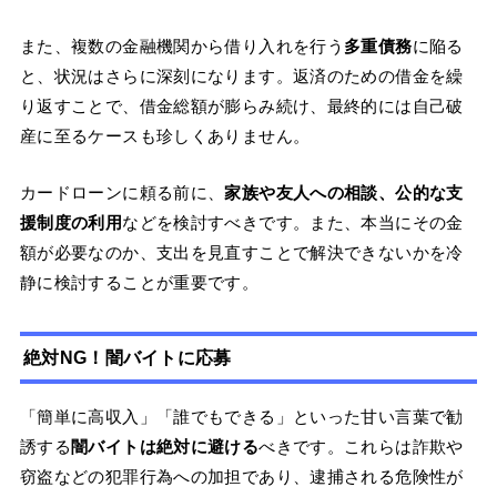
また、複数の金融機関から借り入れを行う
多重債務
に陥る
と、状況はさらに深刻になります。返済のための借金を繰
り返すことで、借金総額が膨らみ続け、最終的には自己破
産に至るケースも珍しくありません。
カードローンに頼る前に、
家族や友人への相談、公的な支
援制度の利用
などを検討すべきです。また、本当にその金
額が必要なのか、支出を見直すことで解決できないかを冷
静に検討することが重要です。
絶対NG！闇バイトに応募
「簡単に高収入」「誰でもできる」といった甘い言葉で勧
誘する
闇バイトは絶対に避ける
べきです。これらは詐欺や
窃盗などの犯罪行為への加担であり、逮捕される危険性が