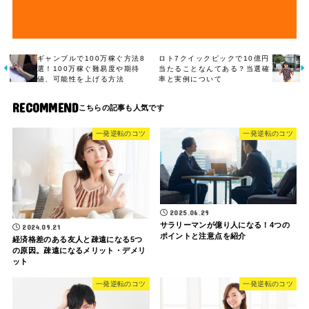
ギャンブルで100万稼ぐ方法8
ロト7クイックピックで10億円
選！100万稼ぐ難易度や期待
当たることなんてある？当選確
値、可能性を上げる方法
率と実例について
RECOMMEND
一発逆転のコツ
一発逆転のコツ
2025.06.29
サラリーマンが億り人になる！4つの
2024.09.21
ポイントと注意点を紹介
経済格差のある友人と疎遠になる5つ
の原因。疎遠になるメリット・デメリ
ット
一発逆転のコツ
一発逆転のコツ