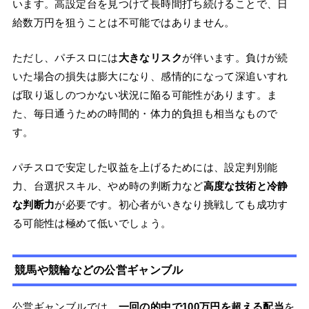
います。高設定台を見つけて長時間打ち続けることで、日
給数万円を狙うことは不可能ではありません。
ただし、パチスロには
大きなリスク
が伴います。負けが続
いた場合の損失は膨大になり、感情的になって深追いすれ
ば取り返しのつかない状況に陥る可能性があります。ま
た、毎日通うための時間的・体力的負担も相当なもので
す。
パチスロで安定した収益を上げるためには、設定判別能
力、台選択スキル、やめ時の判断力など
高度な技術と冷静
な判断力
が必要です。初心者がいきなり挑戦しても成功す
る可能性は極めて低いでしょう。
競馬や競輪などの公営ギャンブル
公営ギャンブルでは、
一回の的中で100万円を超える配当
を