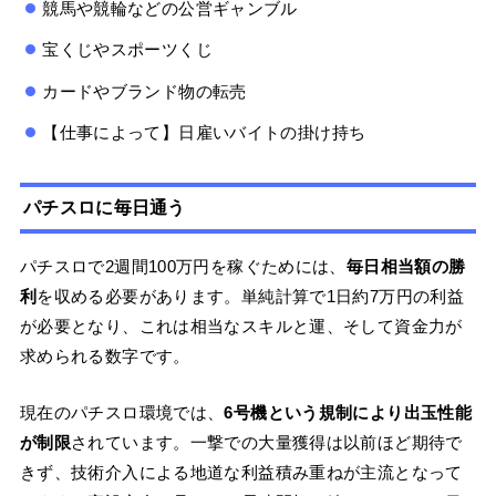
競馬や競輪などの公営ギャンブル
宝くじやスポーツくじ
カードやブランド物の転売
【仕事によって】日雇いバイトの掛け持ち
パチスロに毎日通う
パチスロで2週間100万円を稼ぐためには、
毎日相当額の勝
利
を収める必要があります。単純計算で1日約7万円の利益
が必要となり、これは相当なスキルと運、そして資金力が
求められる数字です。
現在のパチスロ環境では、
6号機という規制により出玉性能
が制限
されています。一撃での大量獲得は以前ほど期待で
きず、技術介入による地道な利益積み重ねが主流となって