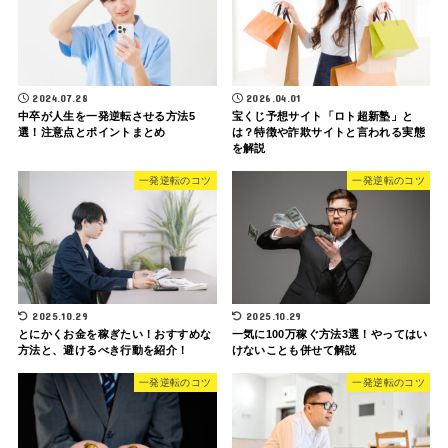
2024.07.28
2026.04.01
中卒が人生を一発逆転させる方法5
宝くじ予想サイト「ロト超新塾」と
選！注意点とポイントまとめ
は？特徴や詐欺サイトと言われる実態
を解説
一発逆転のコツ
一発逆転のコツ
2025.10.29
2025.10.29
とにかくお金を稼ぎたい！おすすめな
一気に100万稼ぐ方法3選！やってはい
方法と、避けるべき行動を紹介！
けないことも併せて解説
一発逆転のコツ
一発逆転のコツ