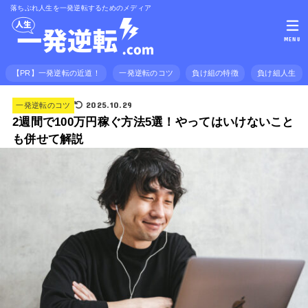
落ちぶれ人生を一発逆転するためのメディア
MENU
【PR】一発逆転の近道！
一発逆転のコツ
負け組の特徴
負け組人生
2025.10.29
一発逆転のコツ
2週間で100万円稼ぐ方法5選！やってはいけないこと
も併せて解説