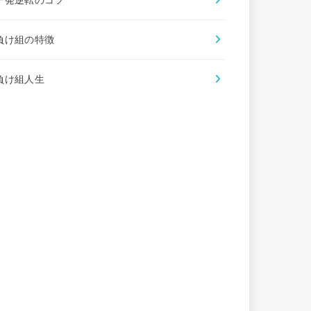
一発逆転のコツ
負け組の特徴
負け組人生