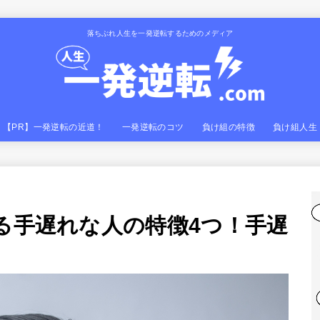
落ちぶれ人生を一発逆転するためのメディア
【PR】一発逆転の近道！
一発逆転のコツ
負け組の特徴
負け組人生
る手遅れな人の特徴4つ！手遅