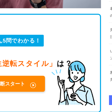
ん5問でわかる！
生逆転スタイル」
は？
断スタート