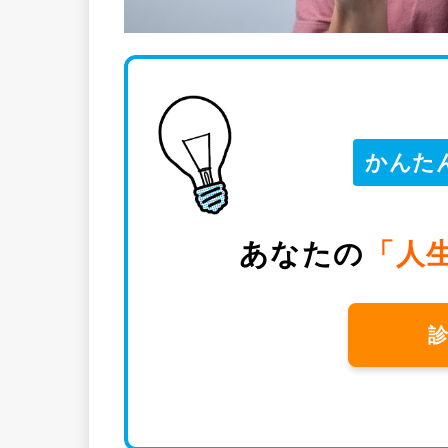
かんた
あなたの
「人
診