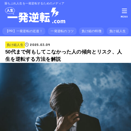
落ちぶれ人生を一発逆転するためのメディア
MENU
【PR】一発逆転の近道！
一発逆転のコツ
負け組の特徴
負け組人生
2025.03.09
負け組人生
50代まで何もしてこなかった人の傾向とリスク、人
生を逆転する方法を解説