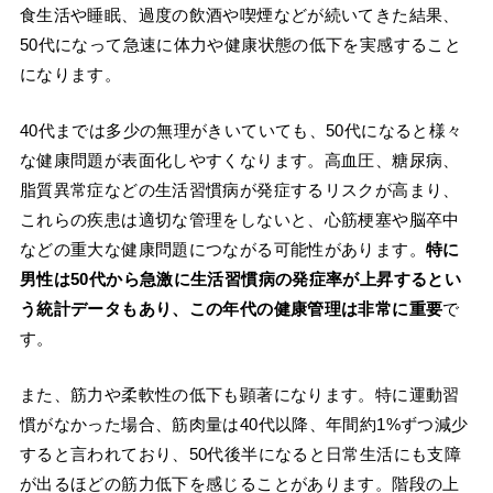
食生活や睡眠、過度の飲酒や喫煙などが続いてきた結果、
50代になって急速に体力や健康状態の低下を実感すること
になります。
40代までは多少の無理がきいていても、50代になると様々
な健康問題が表面化しやすくなります。高血圧、糖尿病、
脂質異常症などの生活習慣病が発症するリスクが高まり、
これらの疾患は適切な管理をしないと、心筋梗塞や脳卒中
などの重大な健康問題につながる可能性があります。
特に
男性は50代から急激に生活習慣病の発症率が上昇するとい
う統計データもあり、この年代の健康管理は非常に重要
で
す。
また、筋力や柔軟性の低下も顕著になります。特に運動習
慣がなかった場合、筋肉量は40代以降、年間約1%ずつ減少
すると言われており、50代後半になると日常生活にも支障
が出るほどの筋力低下を感じることがあります。階段の上