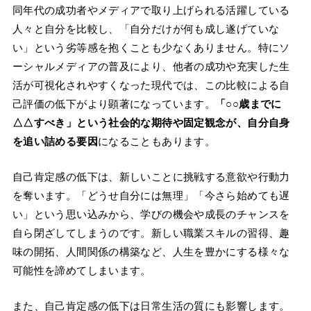
同年代の成功者やメディアで取り上げられる活躍している
人々と自分を比較し、「自分だけが何も成し遂げていな
い」という劣等感を抱くことも少なくありません。特にソ
ーシャルメディアの普及により、他者の成功や充実した生
活が可視化されやすくなった現代では、この比較による自
己評価の低下がより顕著になっています。
「○○歳までに
△△すべき」という社会的な期待や固定観念が、自分自身
を追い詰める要因
になることもあります。
自己肯定感の低下は、新しいことに挑戦する意欲や行動力
を奪います。「どうせ自分には無理」「今さら始めても遅
い」という思い込みから、学びの機会や成長のチャンスを
自ら閉ざしてしまうのです。新しい職業スキルの習得、趣
味の開拓、人間関係の構築など、人生を豊かにする様々な
可能性を諦めてしまいます。
また、自己肯定感の低下は日常生活の質にも影響します。