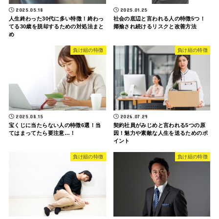
2025.05.18
2025.01.25
人生終わった30代に多い特徴！終わっ
社会の底辺と言われる人の特徴5つ！
てる30歳を脱却するための対処法まと
揶揄され続けるリスクと改善方法
め
負け組の特徴
負け組の特徴
2025.08.15
2026.07.29
宝くじに当たらない人の特徴6選！当
契約社員がみじめと言われる5つの原
てはまってたら要注意…！
因！魅力や素敵な人生を送るためのポ
イント
負け組の特徴
負け組の特徴