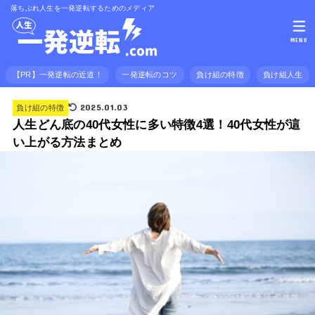
落ちぶれ人生を一発逆転するためのメディア
MENU
【PR】一発逆転の近道！
一発逆転のコツ
負け組の特徴
負け組人生
2025.01.03
負け組の特徴
人生どん底の40代女性に多い特徴4選！40代女性が這
い上がる方法まとめ