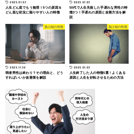
2025.01.03
2025.01.03
人生どん底でもう無理！5つの原因＆
50代で人生失敗した手遅れな男性の特
どん底な状況に陥りやすい人の特徴
徴3つ！手遅れの原因と改善方法を解
説
負け組の特徴
負け組の特徴
2025.11.30
2025.01.03
弱者男性は終わり？その理由と、どう
人生終了した人の特徴5選！よくある
すればいいか改善策を解説
原因と人生を好転させるための方法