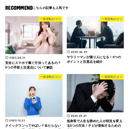
RECOMMEND
一発逆転のコツ
一発逆転のコツ
2025.06.29
サラリーマンが億り人になる！4つの
2025.08.31
ポイントと注意点を紹介
安全にスマホで稼ぐ方法ってあるの？
5つの手段と注意点について解説
一発逆転のコツ
一発逆転のコツ
2024.09.21
2025.12.21
低身長で人生を諦めた人が状況を変え
る5つの方法！チビが逆転するための
クイックワンってやばい？当たらない