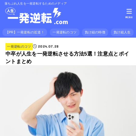
落ちぶれ人生を一発逆転するためのメディア
MENU
【PR】一発逆転の近道！
一発逆転のコツ
負け組の特徴
負け組人生
2024.07.28
一発逆転のコツ
中卒が人生を一発逆転させる方法5選！注意点とポイ
ントまとめ