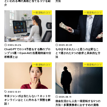
方法
といわれる噂の真相と当てるコツを紹
介
一発逆転のコツ
一発逆転のコツ
2026.04.26
2025.03.09
ChatGPTでロト6予想をする際のプロ
ちやほやされたいと思うのは変なこ
ンプト5選！OpenAIの当選期待値や分
と？隠された5つの欲求と具体的な方
析精度とは
法
一発逆転のコツ
一発逆転のコツ
2025.12.01
年末ジャンボは当たらない？ネットや
2024.08.11
オンラインはとくに外れる？実態を解
借金生活から人生一発逆転する5つの
説！
方法！多重債務者におすすめの資格