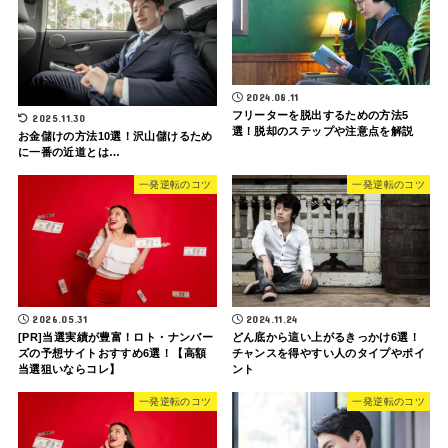
2024.08.11
フリーターを脱出するための方法5
2025.11.30
選！脱却のステップや注意点を解説
お金儲けの方法10選！沢山儲けるため
に一番の近道とは…
一発逆転のコツ
一発逆転のコツ
2026.05.31
2024.11.24
[PR]当選実績が豊富！ロト・ナンバー
どん底から這い上がるきっかけ6選！
ズの予想サイトおすすめ6選！【高額
チャンスを得やすい人のタイプやポイ
当選狙いならコレ】
ント
一発逆転のコツ
一発逆転のコツ