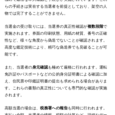
らの手続きは実在する当選者を前提としており、架空の人
物では完了することができません。
当選金の受け取りには、当選券の真正性確認が
複数段階
で
実施されます。券面の印刷状態、用紙の材質、番号の正確
性など、様々な角度から偽造でないことが確認されます。
高度な鑑定技術により、精巧な偽造券でも見破ることが可
能です。
また、当選者の
身元確認
も極めて厳格に行われます。運転
免許証やパスポートなどの公的身分証明書による確認に加
え、住民票や印鑑証明書の提出も求められる場合がありま
す。これらの書類の真正性についても専門的な確認が実施
されます。
高額当選の場合は、
税務署への報告
も同時に行われます。
支払い金額、当選者の情報、税額の計算など、詳細なデー