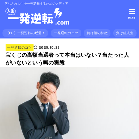
落ちぶれ人生を一発逆転するためのメディア
MENU
【PR】一発逆転の近道！
一発逆転のコツ
負け組の特徴
負け組人生
2025.10.29
一発逆転のコツ
宝くじの高額当選者って本当はいない？当たった人
がいないという噂の実態