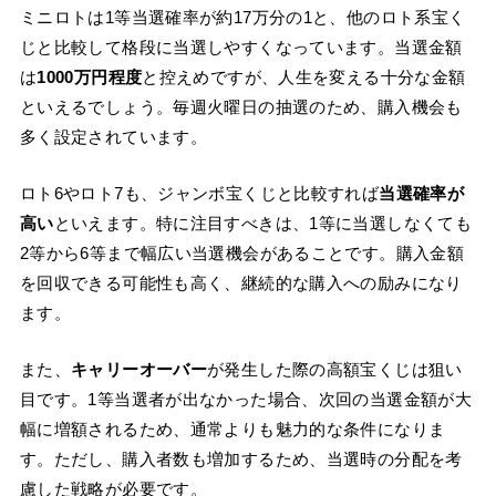
ミニロトは1等当選確率が約17万分の1と、他のロト系宝く
じと比較して格段に当選しやすくなっています。当選金額
は
1000万円程度
と控えめですが、人生を変える十分な金額
といえるでしょう。毎週火曜日の抽選のため、購入機会も
多く設定されています。
ロト6やロト7も、ジャンボ宝くじと比較すれば
当選確率が
高い
といえます。特に注目すべきは、1等に当選しなくても
2等から6等まで幅広い当選機会があることです。購入金額
を回収できる可能性も高く、継続的な購入への励みになり
ます。
また、
キャリーオーバー
が発生した際の高額宝くじは狙い
目です。1等当選者が出なかった場合、次回の当選金額が大
幅に増額されるため、通常よりも魅力的な条件になりま
す。ただし、購入者数も増加するため、当選時の分配を考
慮した戦略が必要です。