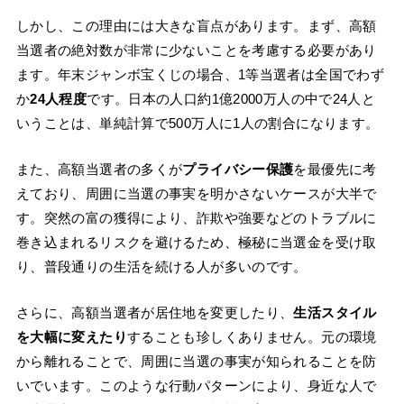
しかし、この理由には大きな盲点があります。まず、高額
当選者の絶対数が非常に少ないことを考慮する必要があり
ます。年末ジャンボ宝くじの場合、1等当選者は全国でわず
か
24人程度
です。日本の人口約1億2000万人の中で24人と
いうことは、単純計算で500万人に1人の割合になります。
また、高額当選者の多くが
プライバシー保護
を最優先に考
えており、周囲に当選の事実を明かさないケースが大半で
す。突然の富の獲得により、詐欺や強要などのトラブルに
巻き込まれるリスクを避けるため、極秘に当選金を受け取
り、普段通りの生活を続ける人が多いのです。
さらに、高額当選者が居住地を変更したり、
生活スタイル
を大幅に変えたり
することも珍しくありません。元の環境
から離れることで、周囲に当選の事実が知られることを防
いでいます。このような行動パターンにより、身近な人で