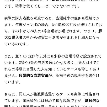
ます。確率は低くても、ゼロではないのです。
実際の購入者数を考慮すると、当選確率の低さも理解でき
ます。年末ジャンボの場合、約4億8000万枚が発行されてお
り、その中から24人の1等当選者が選ばれます。つまり、
膨
大な購入者
の中から確実に当選者が生まれる仕組みになっ
ているのです。
また、宝くじには1等以外にも多数の当選等級が設定されて
います。2等や3等の当選者数はかなり多く、身の回りでこ
れらの等級に当選した人を知っているケースも珍しくあり
ません。
段階的な当選実績
が、高額当選の現実性を裏付け
ています。
さらに、同じ人が複数回当選するケースも実際に報告され
ています。確率論的には極めて稀な現象ですが、
継続的な
購入
により複数回の当選を果たした人も存在しており、こ