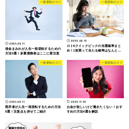
一発逆転のコツ
一発逆転のコツ
2025.08.15
2024.08.11
ロト6クイックピックの当選確率まと
借金まみれが人生一発逆転するための
め！1枚買って当たる確率はなんと…
方法5選！多重債務者はここに要注意
一発逆転のコツ
一発逆転のコツ
2024.08.11
2025.11.30
既卒者が人生一発逆転するための方法
お金が欲しいけど働きたくない！おす
6選！注意点も併せてご紹介
すめの方法4選を解説