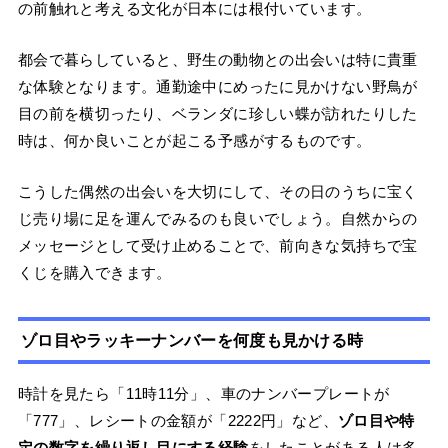
の前触れと考える文化が日本には根付いています。
都会で暮らしていると、野生の動物との出会いは特に貴重
な体験となります。通勤途中にめったに見かけない野鳥が
目の前を横切ったり、ベランダに珍しい蝶が訪れたりした
時は、何か良いことが起こる予感がするものです。
こうした偶然の出会いを大切にして、その日のうちに宝く
じ売り場に足を運んでみるのも良いでしょう。自然からの
メッセージとして受け止めることで、前向きな気持ちで宝
くじを購入できます。
ゾロ目やラッキーナンバーを何度も見かける時
時計を見たら「11時11分」、車のナンバープレートが
「777」、レシートの金額が「2222円」など、
ゾロ目や特
定の数字を繰り返し目にする経験
をしたことがある人は多