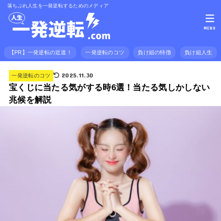
落ちぶれ人生を一発逆転するためのメディア
MENU
【PR】一発逆転の近道！
一発逆転のコツ
負け組の特徴
負け組人生
2025.11.30
一発逆転のコツ
宝くじに当たる気がする時6選！当たる気しかしない
兆候を解説