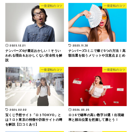
一発逆転のコツ
一発逆転のコツ
2025.12.21
2025.11.30
ナンバーズ4が最近おかしい！そうい
ナンバーズ3ミニで稼ぐ5つの方法！高
われる理由＆おかしくない安全性を解
額当選を狙うメリットや注意点まとめ
説
一発逆転のコツ
一発逆転のコツ
2026.02.02
2026.05.25
宝くじ予想サイト「ロトTOKYO」と
ロト6で確率の高い数字10選！出現確
は？ロト東京の特徴や詐欺サイトの噂
率と頻出位置を把握して勝とう！
を解説【口コミあり】