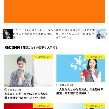
ナンバーズ4が当たらない！5つ
本気でお金を稼ぐなら今すぐ実
の理由と当選確率を上げる攻略
施すべき4つのこと・避けるべ
法
き5つのこと
RECOMMEND
一発逆転のコツ
一発逆転のコツ
2024.12.30
「人生なんとかなるお金」の金額を年
2024.07.28
齢別・男女別に徹底解説！
高卒から人生一発逆転を狙う方法5
選！意識すべきポイントや注意点
一発逆転のコツ
一発逆転のコツ