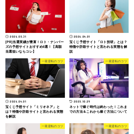
2026.05.31
2026.04.01
[PR]当選実績が豊富！ロト・ナンバー
宝くじ予想サイト「ロト技研」とは？
ズの予想サイトおすすめ6選！【高額
特徴や詐欺サイトと言われる実態を解
当選狙いならコレ】
説
一発逆転のコツ
一発逆転のコツ
2026.04.01
2025.10.29
宝くじ予想サイト「ミリオネア」と
ネットで稼ぐ時代は終わった！これま
は？特徴や詐欺サイトと言われる実態
での方法＆これから稼ぐ方法について
を解説
一発逆転のコツ
一発逆転のコツ