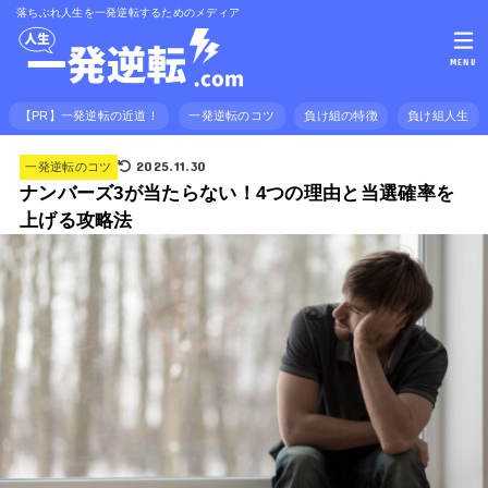
落ちぶれ人生を一発逆転するためのメディア
MENU
【PR】一発逆転の近道！
一発逆転のコツ
負け組の特徴
負け組人生
2025.11.30
一発逆転のコツ
ナンバーズ3が当たらない！4つの理由と当選確率を
上げる攻略法