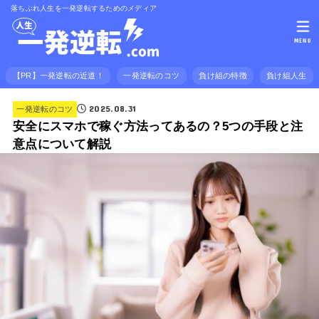
落ちぶれ人生を一発逆転するためのメディア
MENU
【PR】一発逆転の近道！
一発逆転のコツ
負け組の特徴
負け組人生
2025.08.31
一発逆転のコツ
安全にスマホで稼ぐ方法ってあるの？5つの手段と注
意点について解説