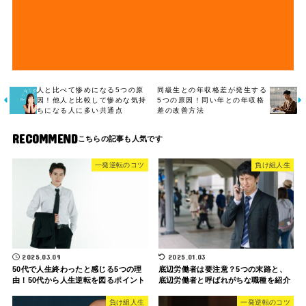
人と比べて惨めになる5つの原
同級生との年収格差が発生する
因！他人と比較して惨めな気持
5つの原因！同い年との年収格
ちになる人に多い共通点
差の改善方法
RECOMMEND
一発逆転のコツ
負け組人生
2025.03.09
2025.01.03
50代で人生終わったと感じる5つの理
底辺労働者は要注意？5つの末路と、
由！50代から人生逆転を図るポイント
底辺労働者と呼ばれがちな職種を紹介
負け組人生
一発逆転のコツ