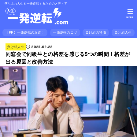
落ちぶれ人生を一発逆転するためのメディア
MENU
【PR】一発逆転の近道！
一発逆転のコツ
負け組の特徴
負け組人生
2025.02.22
負け組人生
同窓会で同級生との格差を感じる5つの瞬間！格差が
出る原因と改善方法