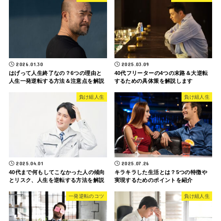
2026.01.30
2025.03.09
はげって人生終了なの？6つの理由と
40代フリーターの4つの末路＆大逆転
人生一発逆転する方法＆注意点を解説
するための具体策を解説します
負け組人生
負け組人生
2025.04.01
2025.07.26
40代まで何もしてこなかった人の傾向
キラキラした生活とは？5つの特徴や
とリスク、人生を逆転する方法を解説
実現するためのポイントを紹介
一発逆転のコツ
負け組人生