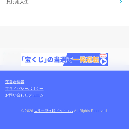
負け組人生
HOME
負け組人生
同窓会で同級生との格差を感じる5つの瞬間！格差が出る原因と改善方法
運営者情報
プライバシーポリシー
お問い合わせフォーム
© 2026
人生一発逆転ドットコム
All Rights Reserved.