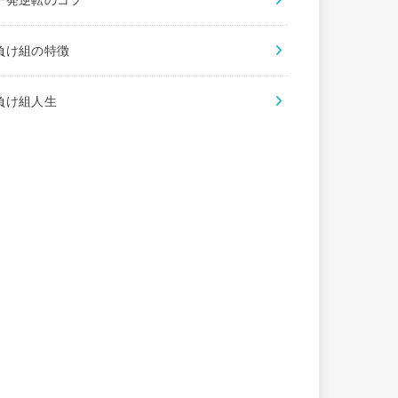
一発逆転のコツ
負け組の特徴
負け組人生