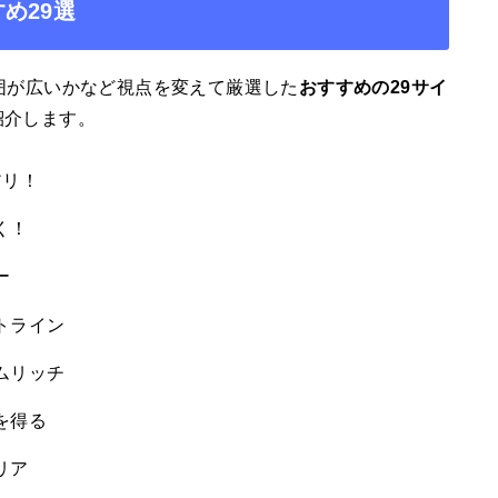
め29選
囲が広いかなど視点を変えて厳選した
おすすめの29サイ
紹介します。
アリ！
く！
ー
トライン
ムリッチ
を得る
リア