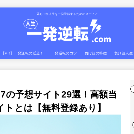
落ちぶれ人生を一発逆転するためのメディア
【PR】一発逆転の近道！
一発逆転のコツ
負け組の特徴
負け組人生
7の予想サイト29選！高額当
イトとは【無料登録あり】