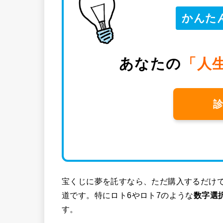
かんた
あなたの
「人
診
宝くじに夢を託すなら、ただ購入するだけ
道です。特にロト6やロト7のような
数字選
す。