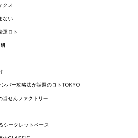
ィクス
まない
豪運ロト
技研
け
ンバー攻略法が話題のロトTOKYO
の当せんファクトリー
するシークレットベース