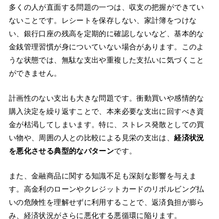
多くの人が直面する問題の一つは、収支の把握ができてい
ないことです。レシートを保存しない、家計簿をつけな
い、銀行口座の残高を定期的に確認しないなど、基本的な
金銭管理習慣が身についていない場合があります。このよ
うな状態では、無駄な支出や重複した支払いに気づくこと
ができません。
計画性のない支出も大きな問題です。衝動買いや感情的な
購入決定を繰り返すことで、本来必要な支出に回すべき資
金が枯渇してしまいます。特に、ストレス発散としての買
い物や、周囲の人との比較による見栄の支出は、
経済状況
を悪化させる典型的なパターン
です。
また、金融商品に関する知識不足も深刻な影響を与えま
す。高金利のローンやクレジットカードのリボルビング払
いの危険性を理解せずに利用することで、返済負担が膨ら
み、経済状況がさらに悪化する悪循環に陥ります。