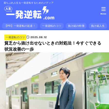
落ちぶれ人生を一発逆転するためのメディア
MENU
【PR】一発逆転の近道！
一発逆転のコツ
負け組の特徴
負け組人生
2025.08.12
一発逆転のコツ
貧乏から抜け出せないときの対処法！今すぐできる
状況改善の一歩