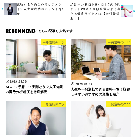
成功するために必要なことと
絶対当たるロト6・ロト7の予想
は？人生大成功のポイントを紹
サイト29選！高額当選がよく当
介
たる優良サイトとは【無料登録
あり】
RECOMMEND
一発逆転のコツ
一発逆転のコツ
2026.01.30
2024.07.28
AIロト7予想って実際どう？人工知能
人生を一発逆転できる資格一覧！取得
の番号分析精度を徹底解説
しやすいおすすめの資格も紹介
一発逆転のコツ
一発逆転のコツ