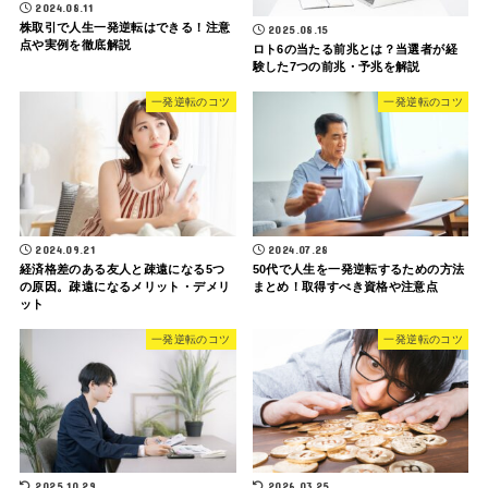
2024.08.11
株取引で人生一発逆転はできる！注意
2025.08.15
点や実例を徹底解説
ロト6の当たる前兆とは？当選者が経
験した7つの前兆・予兆を解説
一発逆転のコツ
一発逆転のコツ
2024.09.21
2024.07.28
経済格差のある友人と疎遠になる5つ
50代で人生を一発逆転するための方法
の原因。疎遠になるメリット・デメリ
まとめ！取得すべき資格や注意点
ット
一発逆転のコツ
一発逆転のコツ
2025.10.29
2026.03.25