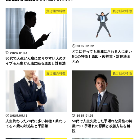
負け組の特徴
負け組の特徴
2025.02.22
どこに行っても馬鹿にされる人に多い
2025.01.03
5つの特徴！原因・改善策・対処法ま
50代で人生どん底に陥りやすい人のタ
とめ
イプ＆人生どん底に陥る原因と対処法
負け組の特徴
負け組の特徴
2025.05.18
2025.01.03
人生終わった20代に多い特徴！終わっ
50代で人生失敗した手遅れな男性の特
てる20歳の対処法と予防策
徴3つ！手遅れの原因と改善方法を解
説