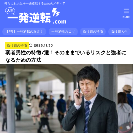
落ちぶれ人生を一発逆転するためのメディア
MENU
【PR】一発逆転の近道！
一発逆転のコツ
負け組の特徴
負け組人生
2025.11.30
負け組の特徴
弱者男性の特徴7選！そのままでいるリスクと強者に
なるための方法