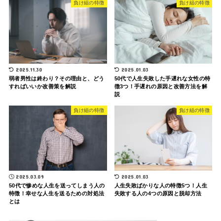
負け組の特徴
負け組の特徴
2025.11.30
2025.01.03
弱者男性は終わり？その理由と、どう
50代で人生失敗した手遅れな女性の特
すればいいか改善策を解説
徴3つ！手遅れの原因と改善方法を解
説
負け組の特徴
負け組の特徴
2025.03.09
2025.01.03
50代で惨めな人生を送ってしまう人の
人生失敗ばかりな人の特徴5つ！人生
特徴！幸せな人生を送るための対処法
失敗する人の4つの原因と脱却方法
とは